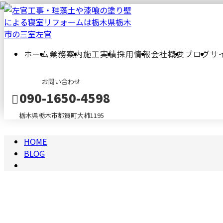
2023
ホーム
業務案内
施工実績
採用情報
会社概要
ブログ
サ
年 5
お問い合わせ
090-1650-4598
月
栃木県栃木市都賀町大柿1195
HOME
メールフォーム
BLOG