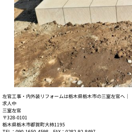
左官工事・内外装リフォームは栃木県栃木市の三室左官へ｜
求人中
三室左官
〒328-0101
栃木県栃木市都賀町大柿1195
TEL：090-1650-4598 FAX：0282-92-8497