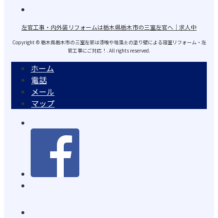
左官工事・内外装リフォームは栃木県栃木市の三室左官へ｜求人中
Copyright © 栃木県栃木市の三室左官は漆喰や珪藻土の塗り壁による寝室リフォーム・左
官工事にご対応！. All rights reserved.
ホーム
電話
メール
マップ