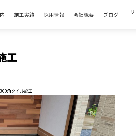
サ
施工
内
施工実績
採用情報
会社概要
ブログ
BLOG
施工
00角タイル施工