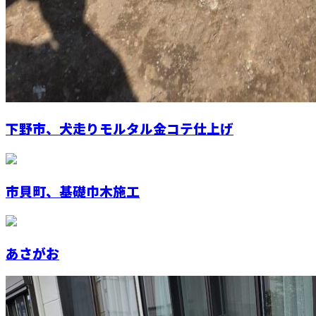
下野市、犬走りモルタル金コテ仕上げ
市貝町、基礎巾木施工
あさがお