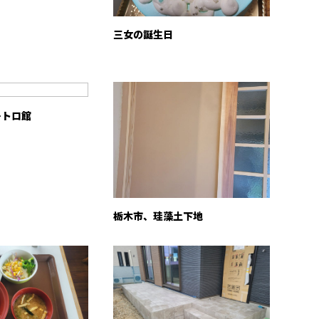
三女の誕生日
レトロ館
栃木市、珪藻土下地